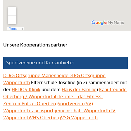
Unsere Kooperationspartner
Sportvereine und Kursanbieter
DLRG Ortsgruppe Marienheide
DLRG Ortsgruppe
Wipperfürth
Elternschule Josefine (in Zusammenarbeit mit
der
HELIOS-Klinik
und dem
Haus der Familie
)
Kanufreunde
Oberberg / Wipperfürth
LifeTime ... das Fitness-
Zentrum
Polizei Oberberg
Sportverein (SV)
Wipperfürth
Tauchsportgemeinschaft Wipperfürth
TV
Wipperfürth
VHS Oberberg
VSG Wipperfürth