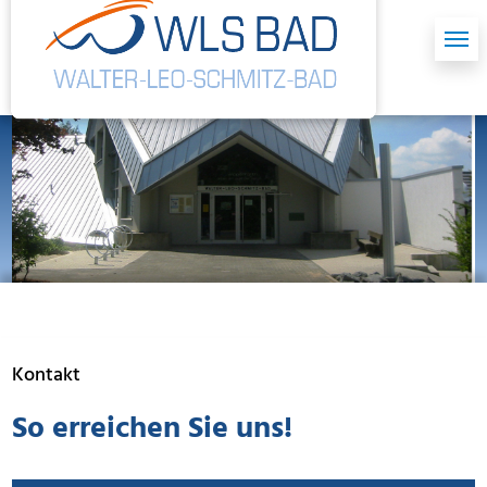
Skip to main content
Skip to page footer
Kontakt
So erreichen Sie uns!